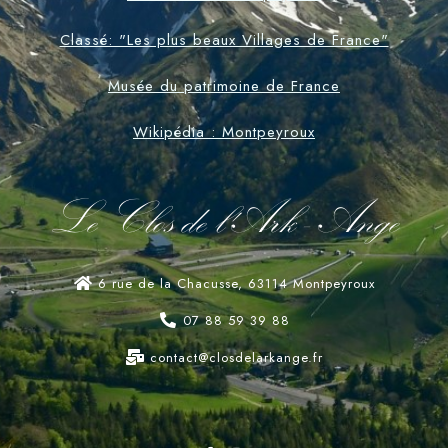
Classé: "Les plus beaux Villages de France"
Musée du patrimoine de France
Wikipédia : Montpeyroux
Le Clos de l'Ark - Ange
6 rue de la Chacusse, 63114 Montpeyroux
07 88 59 39 88
contact@closdelarkange.fr