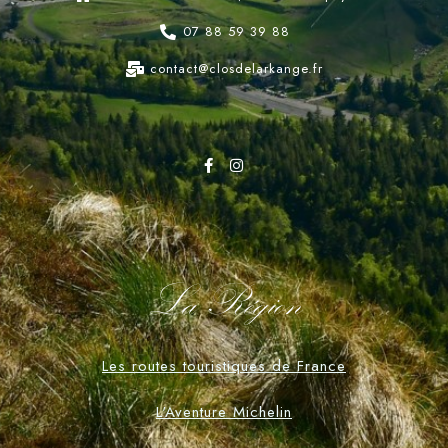
07 88 59 39 88
contact@closdelarkange.fr
La Région
Les routes touristiques de France
L'Aventure Michelin