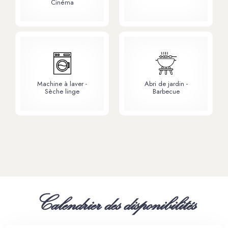
Cinéma
Machine à laver -
Abri de jardin -
Sèche linge
Barbecue
Calendrier des disponibilités