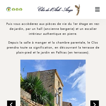
À votre arrivée, vous pénétrerez dans le « Clos de l’Ark-
Clos de l'Ark - Ange
Ange » depuis le rez-de-rue, en stationnant dans un grand
cuvelage vigneron.
Puis vous accèderez aux pièces de vie du 1er étage en rez-
de-jardin, par un hall (ancienne bergerie) et un escalier
intérieur authentique en pierre.
Depuis la salle à manger et la chambre parentale, le Clos
prendra toute sa signification, en découvrant la terrasse de
plain-pied et le jardin en Palhias (en terrasses).