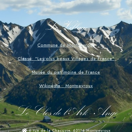
Le Village
Commune de Montpeyroux
Classé: "Les plus beaux Villages de France"
Musée du patrimoine de France
Wikipédia : Montpeyroux
Le Clos de l'Ark - Ange
6 rue de la Chacusse, 63114 Montpeyroux