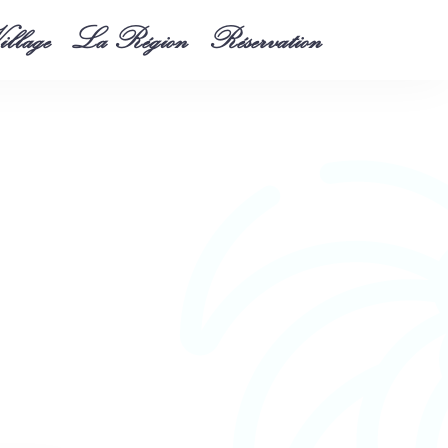
llage
La Région
Réservation