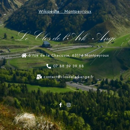
Wikipédia : Montpeyroux
Le Clos de l'Ark - Ange
6 rue de la Chacusse, 63114 Montpeyroux
07 88 59 39 88
contact@closdelarkange.fr