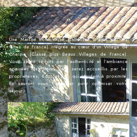
Une Maison Romantique (Labélisée 3 épis par les
Gîtes de France) intégrée au cœur d’un Village de
Charme (Classé plus Beaux Villages de France).
Vous serez séduits par l’authenticité et l’ambiance
apaisées des lieux. Vous serez accueillis par les
propriétaires, Edith et Eric qui résident à proximité.
Ils sauront vous conseiller pour optimiser votre
séjour.