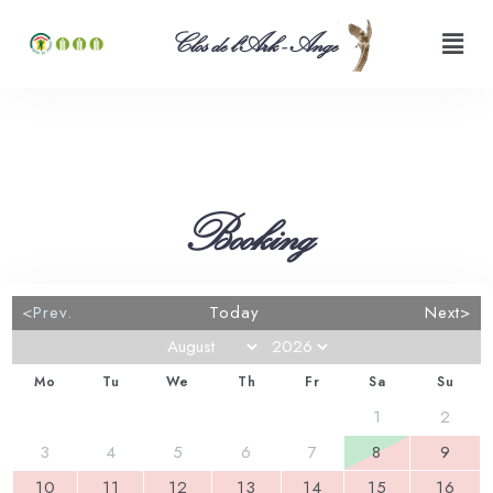
Clos de l'Ark - Ange
Booking
<Prev.
Today
Next>
Mo
Tu
We
Th
Fr
Sa
Su
1
2
3
4
5
6
7
8
9
10
11
12
13
14
15
16