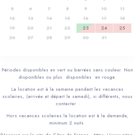
5
6
7
8
9
10
11
12
13
14
15
16
17
18
19
20
21
22
23
24
25
26
27
28
29
30
31
Périodes disponibles en vert ou barrées sans couleur. Non
disponibles ou plus disponibles en rouge.
La location est à la semaine pendant les vacances
scolaires, (arrivée et départ le samedi), si différents, nous
contacter .
Hors vacances scolaires la location est à la demande,
minimum 2 nuits