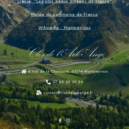
Classé: "Les plus beaux Villages de France"
Musée du patrimoine de France
Wikipédia : Montpeyroux
Clos de l'Ark-Ange
6 rue de la Chacusse, 63114 Montpeyroux
07 88 59 39 88
contact@closdelarkange.fr